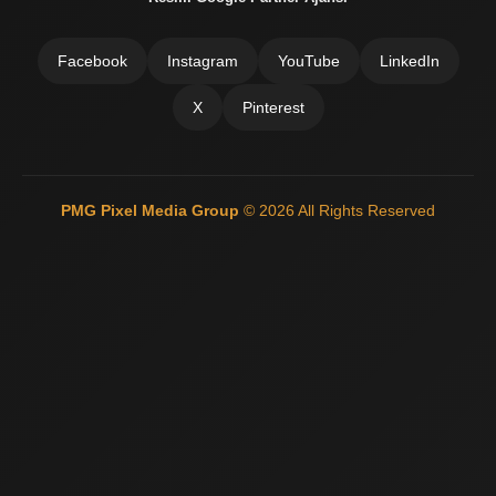
Facebook
Instagram
YouTube
LinkedIn
X
Pinterest
PMG Pixel Media Group
© 2026 All Rights Reserved
Güneş Enerji Artvin
Mermer Silim Mermer silme Mermer cila Mermer
parlatma
Çatı Ustası Çatı tamir Aktarma Onarım
İkinci El Eşya
Alanyer
Otomatik Kepenk Servisi
Çatı İzolasyon
Web Siteci
Web
Tasarım
İstanbul Çatı Ustası
Kiralık Mini iş Makinaları
Çatı ustası
Çatı İzolasyon
Mermer Silimi Mermer silme Mermer Parlatma
Taş
Fırın ustası - Kara Fırın Ustası
Temizlik şirketi
Çatı ustası İstanbul
İnternet Reklam Google Ads Usmanı
Beton Silimi Beton silme
Parlatma
Demir Doğrama
Web Tasarım
Çatı Ustası Çatı İzolasyon
Esenyurt Kepenk
Monoray Vinç pergel vinç tavan vinci
Çatı ustası
Şehir içi nakliye
Bursa oto kiralama Rent A car
Plastik enjeksiyon
makineleri
Mermer Silimi Mermer silme Parlatma
Kara fırın yapım