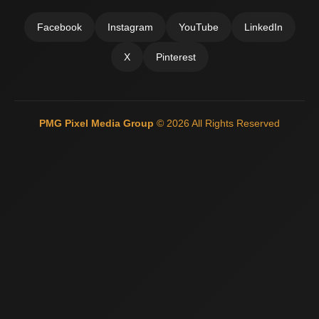
Facebook
Instagram
YouTube
LinkedIn
X
Pinterest
PMG Pixel Media Group
© 2026 All Rights Reserved
Güneş Enerji Artvin
Mermer Silim Mermer silme Mermer cila Mermer
parlatma
Çatı Ustası Çatı tamir Aktarma Onarım
İkinci El Eşya
Alanyer
Otomatik Kepenk Servisi
Çatı İzolasyon
Web Siteci
Web
Tasarım
İstanbul Çatı Ustası
Kiralık Mini iş Makinaları
Çatı ustası
Çatı İzolasyon
Mermer Silimi Mermer silme Mermer Parlatma
Taş
Fırın ustası - Kara Fırın Ustası
Temizlik şirketi
Çatı ustası İstanbul
İnternet Reklam Google Ads Usmanı
Beton Silimi Beton silme
Parlatma
Demir Doğrama
Web Tasarım
Çatı Ustası Çatı İzolasyon
Esenyurt Kepenk
Monoray Vinç pergel vinç tavan vinci
Çatı ustası
Şehir içi nakliye
Bursa oto kiralama Rent A car
Plastik enjeksiyon
makineleri
Mermer Silimi Mermer silme Parlatma
Kara fırın yapım